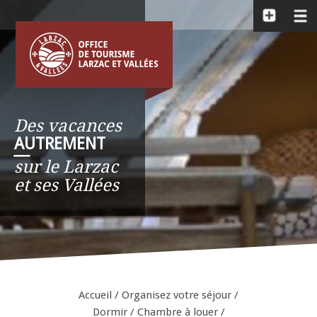
Des vacances
AUTREMENT
__
sur le Larzac
et ses Vallées
Accueil
/
Organisez votre séjour
/
Dormir
/
Chambre à louer /