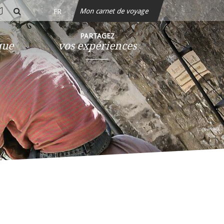
Mon carnet de voyage
FR
rte
rechercher
teractive
PARTAGEZ
que
vos expériences