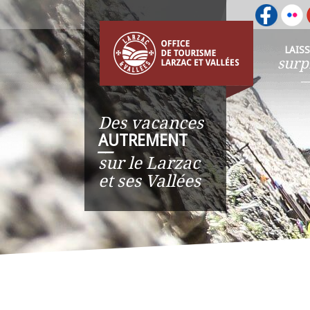
LAIS
surp
Des vacances
AUTREMENT
__
sur le Larzac
et ses Vallées