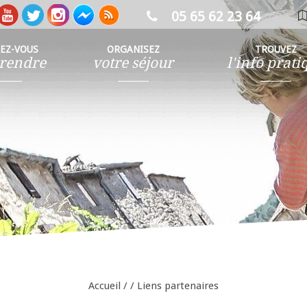
05 65 62 23 64
ca
in
SEZ-VOUS
ORGANISEZ
TROUVEZ
rendre
votre séjour
l'info prati
Accueil
/
/
Liens partenaires