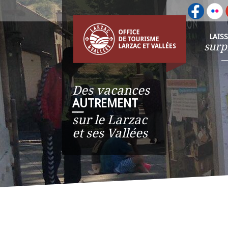
LAIS
surp
Des vacances
AUTREMENT
__
sur le Larzac
et ses Vallées