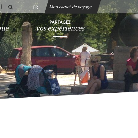
Mon carnet de voyage
FR
rte
rechercher
teractive
PARTAGEZ
que
vos expériences