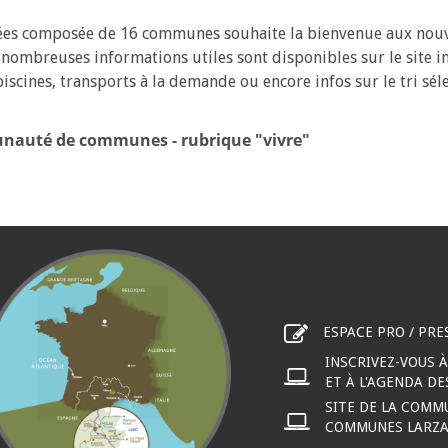
es composée de 16 communes souhaite la bienvenue aux nouv
, de nombreuses informations utiles sont disponibles sur le si
iscines, transports à la demande ou encore infos sur le tri sélec
munauté de communes - rubrique "vivre"
ESPACE PRO / PRE
INSCRIVEZ-VOUS 
ET À L'AGENDA D
SITE DE LA COMM
COMMUNES LARZAC