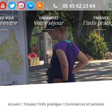
05 65 62 23 64
ca
in
SEZ-VOUS
ORGANISEZ
TROUVEZ
rendre
votre séjour
l'info prati
Accueil
/
Trouvez l'info pratique
/
Commerces et services