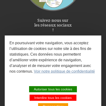
Suivez-nous sur
les réseaux sociaux
!
En poursuivant votre navigation, vous acceptez
l’utilisation de cookies sur notre site à des fins de
statistiques. Ces données nous permettent
d’améliorer votre expérience de navigation,
d’analyser et de mesurer votre engagement avec
nos contenus.
Voir notre politique de confidentialité
ESPACE PRO / PRESSE
INSCRIVEZ-VOUS À LA NEWSLETTER
Autoriser tous les cookies
ET À L'AGENDA DES ANIMATIONS
Interdire tous les cookies
SITE DE LA COMMUNAUTÉ DE
COMMUNES LARZAC ET VALLÉES