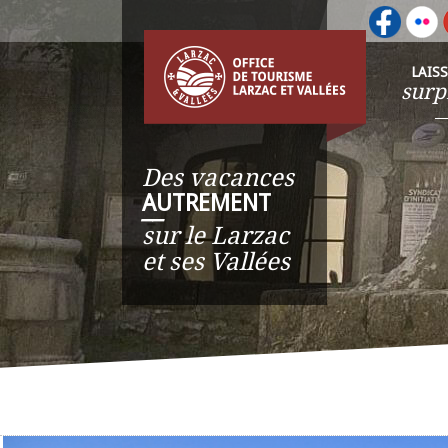
LAIS
surp
Des vacances
AUTREMENT
__
sur le Larzac
et ses Vallées