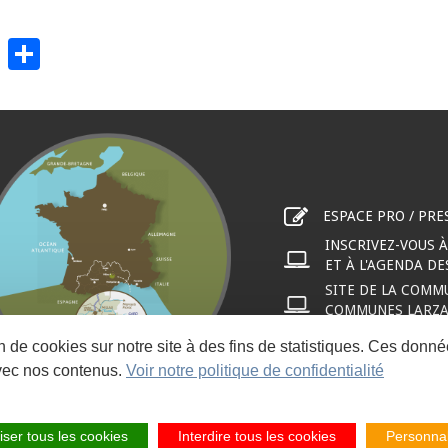
il
WhatsApp
Share
ESPACE PRO / PRE
INSCRIVEZ-VOUS 
ET À L'AGENDA D
SITE DE LA COMM
COMMUNES LARZAC
on de cookies sur notre site à des fins de statistiques. Ces don
vec nos contenus.
Voir notre politique de confidentialité
iser tous les cookies
Interdire tous les cookies
Personnal