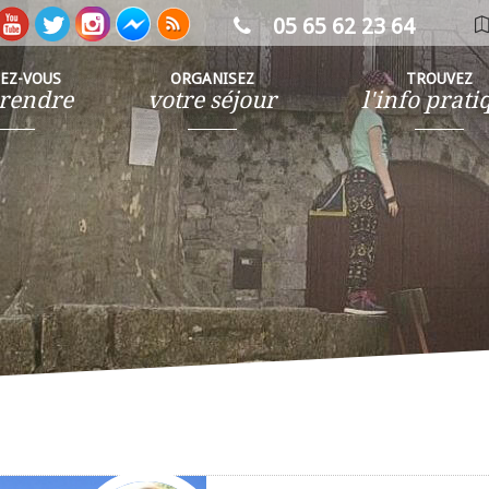
05 65 62 23 64
ca
in
SEZ-VOUS
ORGANISEZ
TROUVEZ
rendre
votre séjour
l'info prati