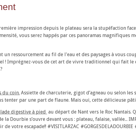
ment
remière impression depuis le plateau sera la stupéfaction face
mensité, vous serez happés par ces panoramas magnifiques mêl
t un ressourcement au fil de l'eau et des paysages à vous coup
el ! Imprégnez-vous de cet art de vivre traditionnel qui fait le
 ?
 du coin.
Assiette de charcuterie, gigot d’agneau ou selon les 
 tenter par une part de flaune. Mais oui, cette délicieuse pâtis
lade digestive à pied
au départ de Nant vers le Roc Nantais. Q
e la Dourbie s’ouvre devant vous : plateau, falaise, vallée...
ouvenir de votre escapade!! #VISITLARZAC #GORGESDELADOURB