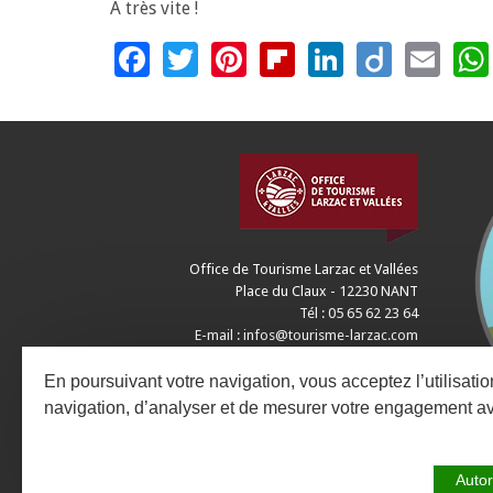
A très vite !
Facebook
Twitter
Pinterest
Flipboard
LinkedIn
Diigo
Ema
Office de Tourisme Larzac et Vallées
Place du Claux - 12230 NANT
Tél : 05 65 62 23 64
E-mail :
infos@tourisme-larzac.com
CONTACTEZ-NOUS
En poursuivant votre navigation, vous acceptez l’utilisati
navigation, d’analyser et de mesurer votre engagement a
Autor