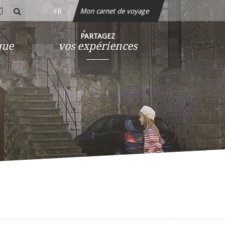
Mon carnet de voyage
FR
rte
rechercher
teractive
PARTAGEZ
que
vos expériences