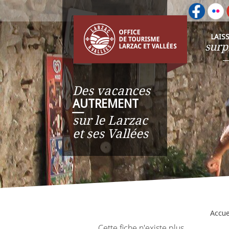
LAIS
surp
Des vacances
AUTREMENT
__
sur le Larzac
et ses Vallées
Accue
Cette fiche n'existe plus.