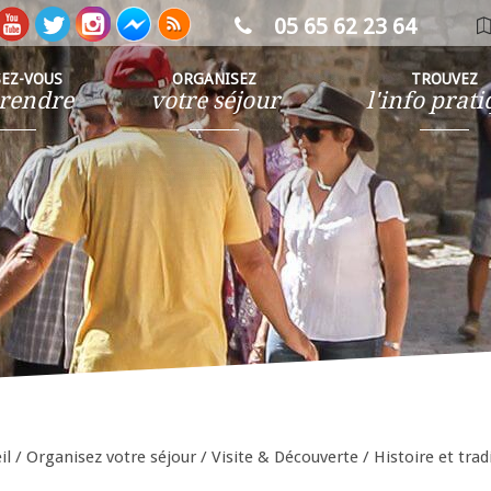
05 65 62 23 64
ca
in
SEZ-VOUS
ORGANISEZ
TROUVEZ
rendre
votre séjour
l'info prat
il
/
Organisez votre séjour
/
Visite & Découverte
/
Histoire et trad