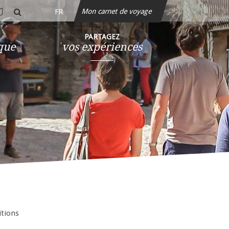
Mon carnet de voyage
FR
rte
rechercher
teractive
PARTAGEZ
ique
vos expériences
itions