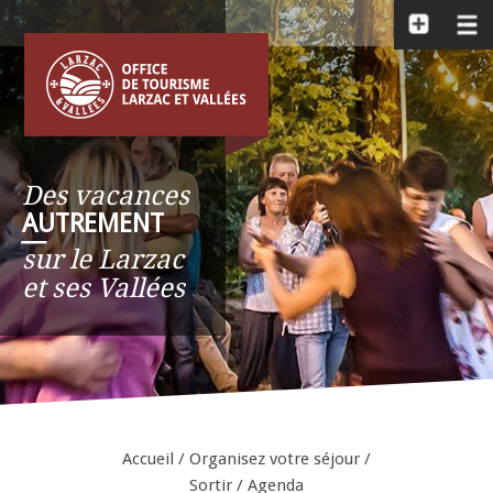
Des vacances
AUTREMENT
__
sur le Larzac
et ses Vallées
Accueil
/
Organisez votre séjour
/
Sortir
/
Agenda