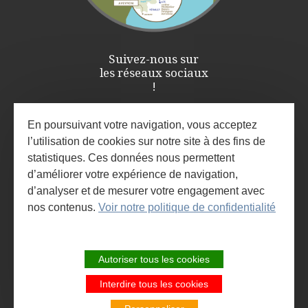
Suivez-nous sur
les réseaux sociaux
!
En poursuivant votre navigation, vous acceptez
l’utilisation de cookies sur notre site à des fins de
statistiques. Ces données nous permettent
d’améliorer votre expérience de navigation,
d’analyser et de mesurer votre engagement avec
nos contenus.
Voir notre politique de confidentialité
ESPACE PRO / PRESSE
INSCRIVEZ-VOUS À LA NEWSLETTER
Autoriser tous les cookies
ET À L'AGENDA DES ANIMATIONS
Interdire tous les cookies
SITE DE LA COMMUNAUTÉ DE
COMMUNES LARZAC ET VALLÉES