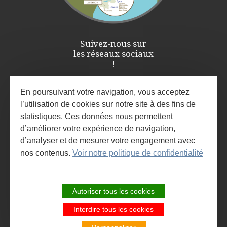
Suivez-nous sur
les réseaux sociaux
!
En poursuivant votre navigation, vous acceptez
l’utilisation de cookies sur notre site à des fins de
statistiques. Ces données nous permettent
d’améliorer votre expérience de navigation,
d’analyser et de mesurer votre engagement avec
nos contenus.
Voir notre politique de confidentialité
ESPACE PRO / PRESSE
INSCRIVEZ-VOUS À LA NEWSLETTER
Autoriser tous les cookies
ET À L'AGENDA DES ANIMATIONS
Interdire tous les cookies
SITE DE LA COMMUNAUTÉ DE
COMMUNES LARZAC ET VALLÉES