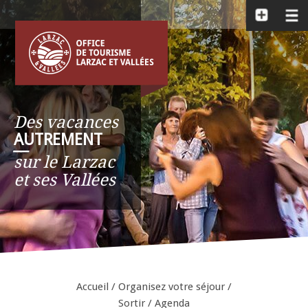
Des vacances
AUTREMENT
__
sur le Larzac
et ses Vallées
Accueil
/
Organisez votre séjour
/
Sortir
/
Agenda