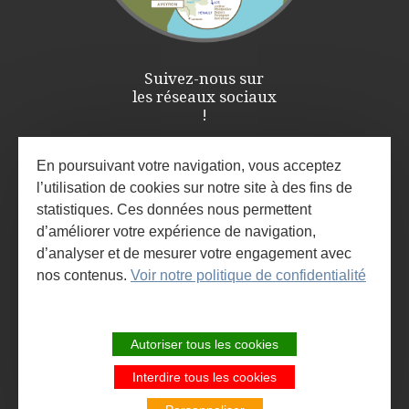
Suivez-nous sur
les réseaux sociaux
!
En poursuivant votre navigation, vous acceptez
l’utilisation de cookies sur notre site à des fins de
statistiques. Ces données nous permettent
d’améliorer votre expérience de navigation,
d’analyser et de mesurer votre engagement avec
nos contenus.
Voir notre politique de confidentialité
ESPACE PRO / PRESSE
INSCRIVEZ-VOUS À LA NEWSLETTER
Autoriser tous les cookies
ET À L'AGENDA DES ANIMATIONS
Interdire tous les cookies
SITE DE LA COMMUNAUTÉ DE
COMMUNES LARZAC ET VALLÉES