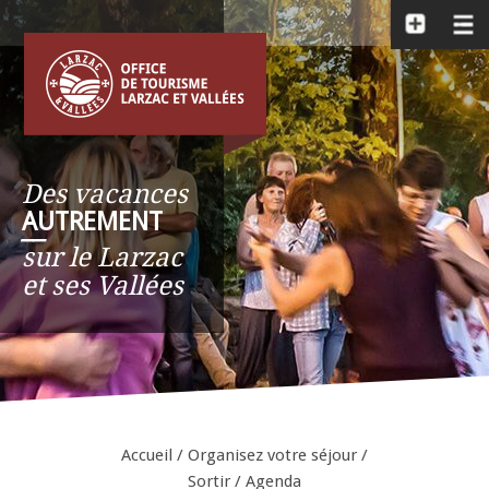
Des vacances
AUTREMENT
__
sur le Larzac
et ses Vallées
Accueil
/
Organisez votre séjour
/
Sortir
/
Agenda