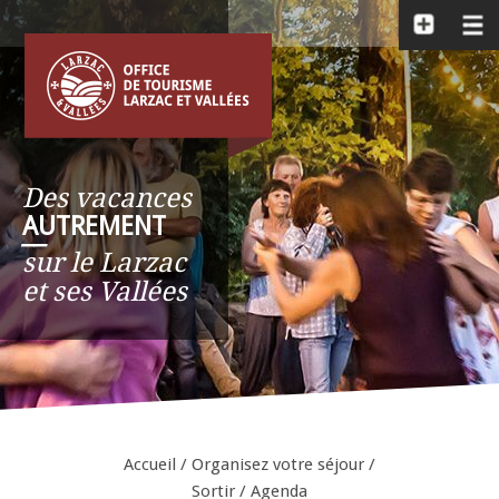
Des vacances
AUTREMENT
__
sur le Larzac
et ses Vallées
Accueil
/
Organisez votre séjour
/
Sortir
/
Agenda