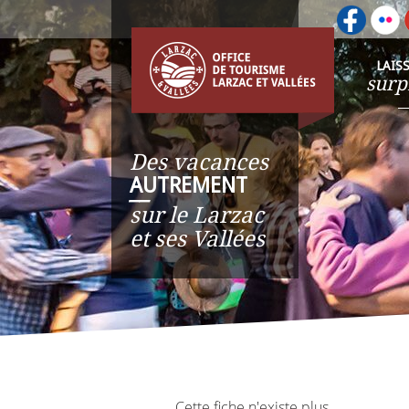
LAIS
surp
Des vacances
AUTREMENT
__
sur le Larzac
et ses Vallées
Cette fiche n'existe plus.