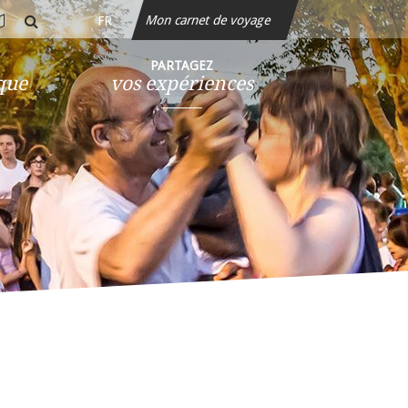
Mon carnet de voyage
FR
rte
rechercher
teractive
PARTAGEZ
ique
vos expériences