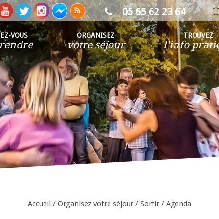
05 65 62 23 64
ca
in
SEZ-VOUS
ORGANISEZ
TROUVEZ
rendre
votre séjour
l'info prat
Accueil
/
Organisez votre séjour
/
Sortir
/
Agenda