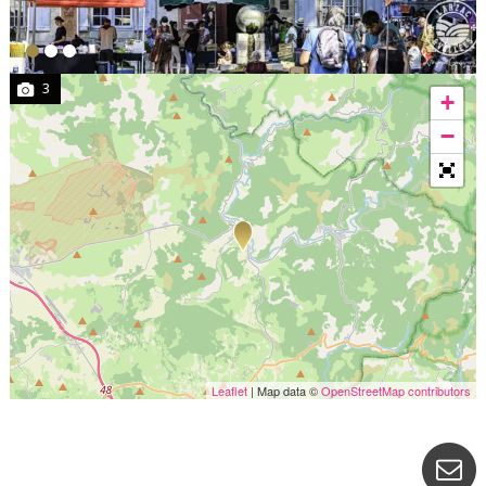
3
+
−
Leaflet
| Map data ©
OpenStreetMap contributors