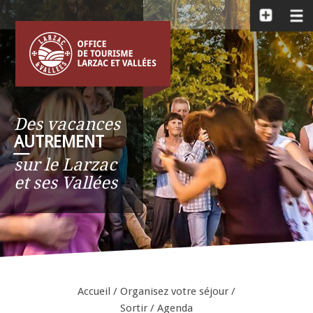
Des vacances
AUTREMENT
__
sur le Larzac
et ses Vallées
Accueil
/
Organisez votre séjour
/
Sortir
/
Agenda