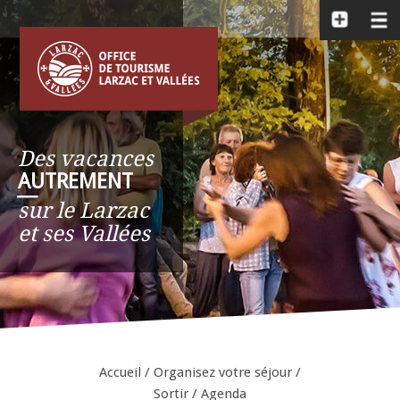
Des vacances
AUTREMENT
__
sur le Larzac
et ses Vallées
Accueil
/
Organisez votre séjour
/
Sortir
/
Agenda