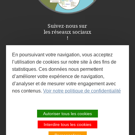
Suivez-nous sur
les réseaux sociaux
!
En poursuivant votre navigation, vous acceptez
l’utilisation de cookies sur notre site à des fins de
statistiques. Ces données nous permettent
d’améliorer votre expérience de navigation,
d’analyser et de mesurer votre engagement avec
nos contenus.
Voir notre politique de confidentialité
ESPACE PRO / PRESSE
INSCRIVEZ-VOUS À LA NEWSLETTER
Autoriser tous les cookies
ET À L'AGENDA DES ANIMATIONS
Interdire tous les cookies
SITE DE LA COMMUNAUTÉ DE
COMMUNES LARZAC ET VALLÉES