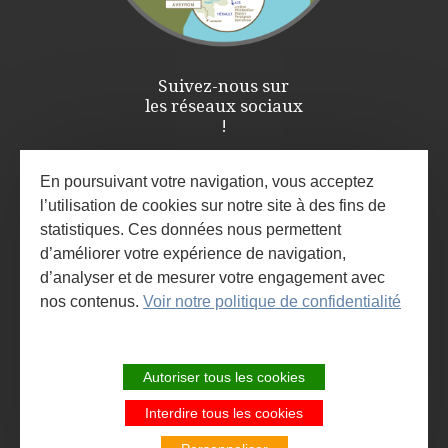
Suivez-nous sur
les réseaux sociaux
!
En poursuivant votre navigation, vous acceptez
l’utilisation de cookies sur notre site à des fins de
statistiques. Ces données nous permettent
d’améliorer votre expérience de navigation,
d’analyser et de mesurer votre engagement avec
nos contenus.
Voir notre politique de confidentialité
ESPACE PRO / PRESSE
INSCRIVEZ-VOUS À LA NEWSLETTER
Autoriser tous les cookies
ET À L'AGENDA DES ANIMATIONS
Interdire tous les cookies
SITE DE LA COMMUNAUTÉ DE
COMMUNES LARZAC ET VALLÉES