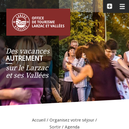
Des vacances
AUTREMENT
__
sur le Larzac
et ses Vallées
Accueil
/
Organisez votre séjour
/
Sortir
/
Agenda