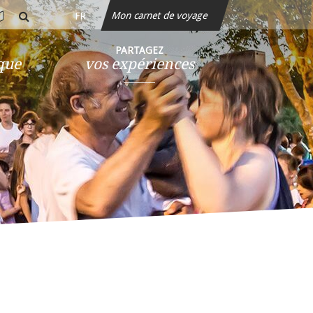
Mon carnet de voyage
FR
rte
rechercher
teractive
PARTAGEZ
ique
vos expériences