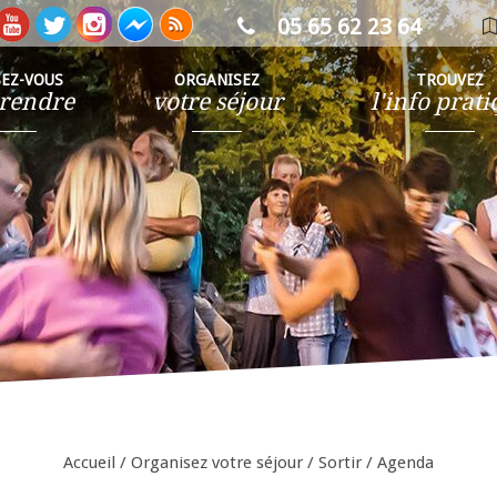
05 65 62 23 64
ca
in
SEZ-VOUS
ORGANISEZ
TROUVEZ
rendre
votre séjour
l'info prat
Accueil
/
Organisez votre séjour
/
Sortir
/
Agenda