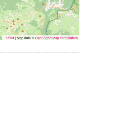
Leaflet
| Map data ©
OpenStreetMap contributors