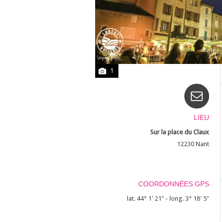
1
LIEU
Sur la place du Claux
12230
Nant
COORDONNÉES GPS
lat. 44° 1' 21" - long. 3° 18' 5"