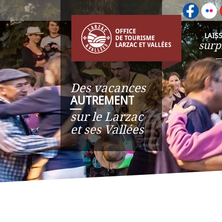
LAIS
surp
Des vacances
AUTREMENT
__
sur le Larzac
et ses Vallées