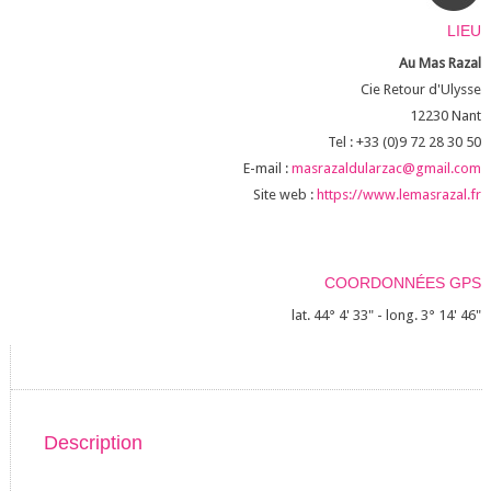
LIEU
Au Mas Razal
Cie Retour d'Ulysse
12230
Nant
Tel : +33 (0)9 72 28 30 50
E-mail :
masrazaldularzac@gmail.com
Site web :
https://www.lemasrazal.fr
COORDONNÉES GPS
lat. 44° 4' 33" - long. 3° 14' 46"
Description