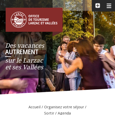
Des vacances
AUTREMENT
__
sur le Larzac
et ses Vallées
Accueil
/
Organisez votre séjour
/
Sortir
/
Agenda