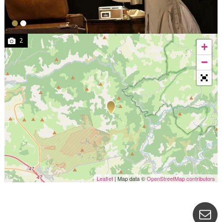
2
+
−
Leaflet
| Map data ©
OpenStreetMap contributors