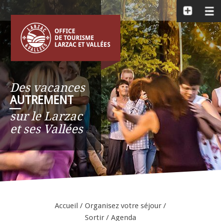
Des vacances
AUTREMENT
__
sur le Larzac
et ses Vallées
Accueil
/
Organisez votre séjour
/
Sortir
/
Agenda