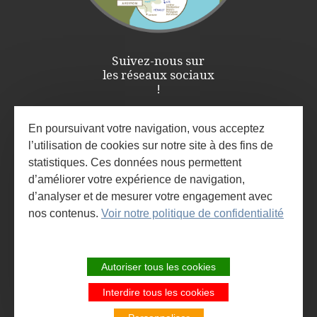
Suivez-nous sur
les réseaux sociaux
!
En poursuivant votre navigation, vous acceptez
l’utilisation de cookies sur notre site à des fins de
statistiques. Ces données nous permettent
d’améliorer votre expérience de navigation,
d’analyser et de mesurer votre engagement avec
nos contenus.
Voir notre politique de confidentialité
ESPACE PRO / PRESSE
INSCRIVEZ-VOUS À LA NEWSLETTER
Autoriser tous les cookies
ET À L'AGENDA DES ANIMATIONS
Interdire tous les cookies
SITE DE LA COMMUNAUTÉ DE
COMMUNES LARZAC ET VALLÉES