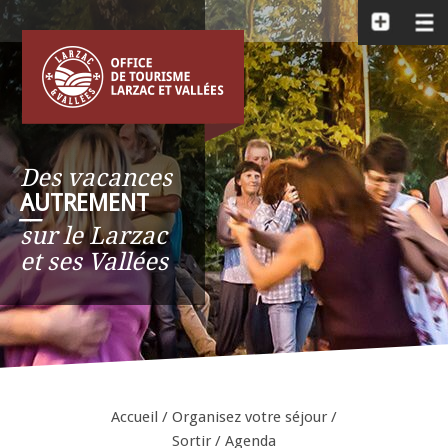
Des vacances
AUTREMENT
__
sur le Larzac
et ses Vallées
Accueil
/
Organisez votre séjour
/
Sortir
/
Agenda