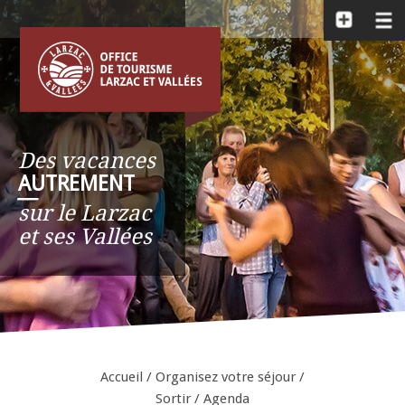
Des vacances
AUTREMENT
__
sur le Larzac
et ses Vallées
Accueil
/
Organisez votre séjour
/
Sortir
/
Agenda