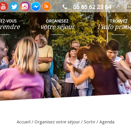
05 65 62 23 64
ca
in
SEZ-VOUS
ORGANISEZ
TROUVEZ
rendre
votre séjour
l'info prat
Accueil
/
Organisez votre séjour
/
Sortir
/
Agenda