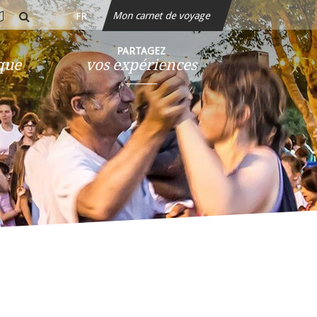
Mon carnet de voyage
FR
rte
rechercher
teractive
PARTAGEZ
ique
vos expériences