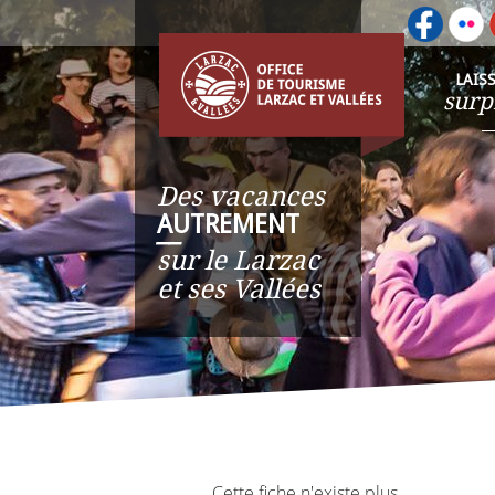
LAIS
surp
Des vacances
AUTREMENT
__
sur le Larzac
et ses Vallées
Cette fiche n'existe plus.