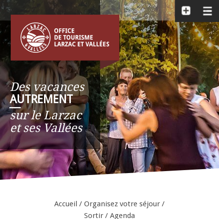
Des vacances
AUTREMENT
__
sur le Larzac
et ses Vallées
Accueil
/
Organisez votre séjour
/
Sortir
/
Agenda