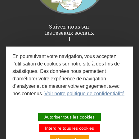
Suivez-nous sur
les réseaux sociaux
!
En poursuivant votre navigation, vous acceptez
l’utilisation de cookies sur notre site à des fins de
statistiques. Ces données nous permettent
d’améliorer votre expérience de navigation,
d’analyser et de mesurer votre engagement avec
nos contenus.
Voir notre politique de confidentialité
ESPACE PRO / PRESSE
INSCRIVEZ-VOUS À LA NEWSLETTER
Autoriser tous les cookies
ET À L'AGENDA DES ANIMATIONS
Interdire tous les cookies
SITE DE LA COMMUNAUTÉ DE
COMMUNES LARZAC ET VALLÉES