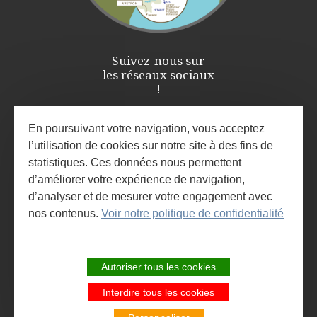
Suivez-nous sur
les réseaux sociaux
!
En poursuivant votre navigation, vous acceptez
l’utilisation de cookies sur notre site à des fins de
statistiques. Ces données nous permettent
d’améliorer votre expérience de navigation,
d’analyser et de mesurer votre engagement avec
nos contenus.
Voir notre politique de confidentialité
ESPACE PRO / PRESSE
INSCRIVEZ-VOUS À LA NEWSLETTER
Autoriser tous les cookies
ET À L'AGENDA DES ANIMATIONS
Interdire tous les cookies
SITE DE LA COMMUNAUTÉ DE
COMMUNES LARZAC ET VALLÉES