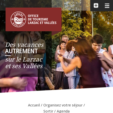
Des vacances
AUTREMENT
__
sur le Larzac
et ses Vallées
Accueil
/
Organisez votre séjour
/
Sortir
/
Agenda