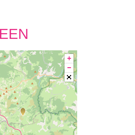
WEEN
+
−