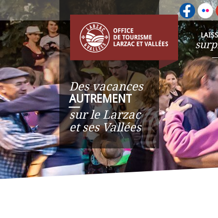
LAIS
surp
Des vacances
AUTREMENT
__
sur le Larzac
et ses Vallées