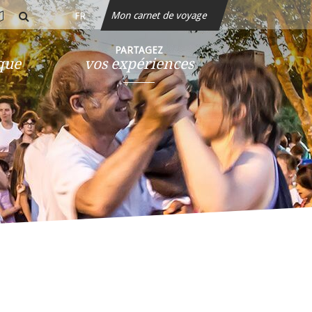
Mon carnet de voyage
FR
rte
rechercher
teractive
PARTAGEZ
ique
vos expériences