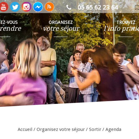
05 65 62 23 64
ca
in
SEZ-VOUS
ORGANISEZ
TROUVEZ
rendre
votre séjour
l'info prat
Accueil
/
Organisez votre séjour
/
Sortir
/
Agenda