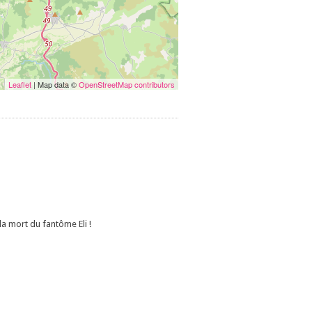
Leaflet
| Map data ©
OpenStreetMap contributors
a mort du fantôme Eli !