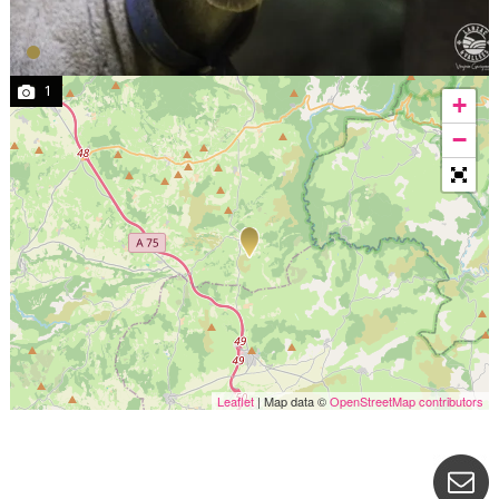
1
+
−
Leaflet
| Map data ©
OpenStreetMap contributors