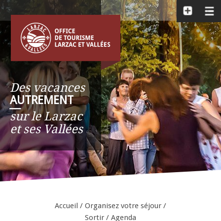
Des vacances
AUTREMENT
__
sur le Larzac
et ses Vallées
Accueil
/
Organisez votre séjour
/
Sortir
/
Agenda