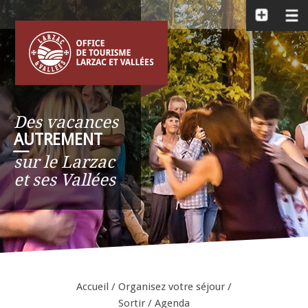
Des vacances
AUTREMENT
__
sur le Larzac
et ses Vallées
Accueil
/
Organisez votre séjour
/
Sortir
/
Agenda