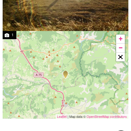
1
+
−
Leaflet
| Map data ©
OpenStreetMap contributors