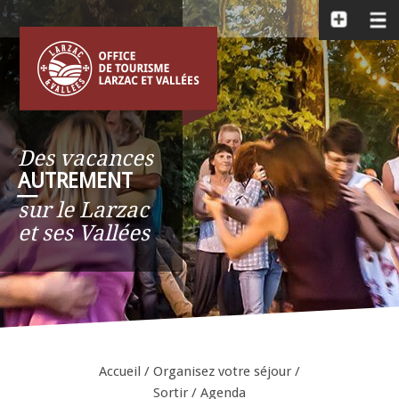
Des vacances
AUTREMENT
__
sur le Larzac
et ses Vallées
Accueil
/
Organisez votre séjour
/
Sortir
/
Agenda