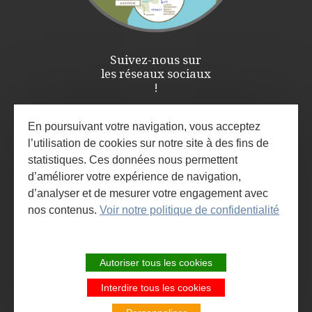
Suivez-nous sur
les réseaux sociaux
!
En poursuivant votre navigation, vous acceptez
l’utilisation de cookies sur notre site à des fins de
statistiques. Ces données nous permettent
d’améliorer votre expérience de navigation,
d’analyser et de mesurer votre engagement avec
nos contenus.
Voir notre politique de confidentialité
ESPACE PRO / PRESSE
INSCRIVEZ-VOUS À LA NEWSLETTER
Autoriser tous les cookies
ET À L'AGENDA DES ANIMATIONS
Interdire tous les cookies
SITE DE LA COMMUNAUTÉ DE
COMMUNES LARZAC ET VALLÉES