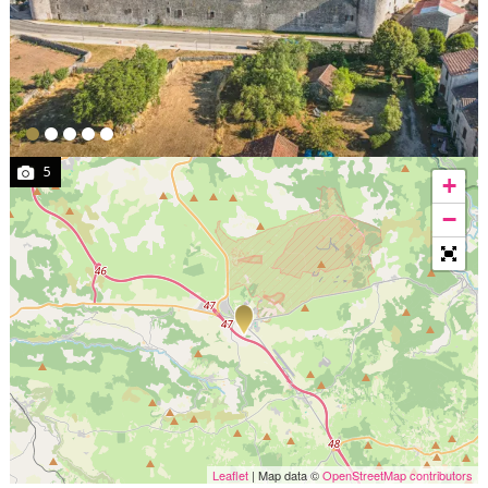
5
+
−
Leaflet
| Map data ©
OpenStreetMap contributors