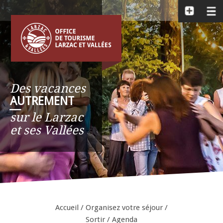
Des vacances
AUTREMENT
__
sur le Larzac
et ses Vallées
Accueil
/
Organisez votre séjour
/
Sortir
/
Agenda