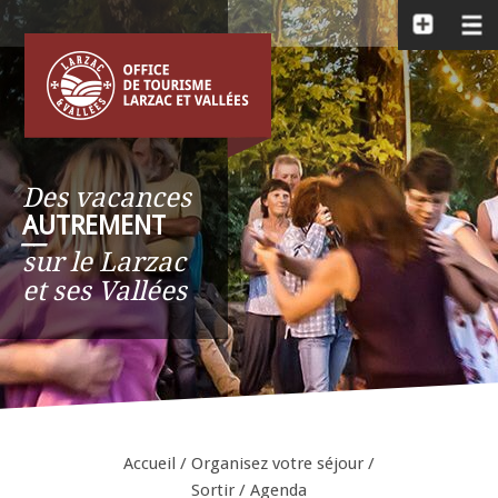
Des vacances
AUTREMENT
__
sur le Larzac
et ses Vallées
Accueil
/
Organisez votre séjour
/
Sortir
/
Agenda