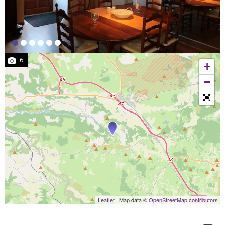
6
+
−
Leaflet
| Map data ©
OpenStreetMap contributors