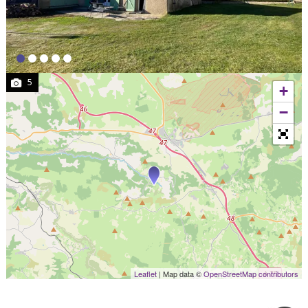
5
+
−
Leaflet
| Map data ©
OpenStreetMap contributors