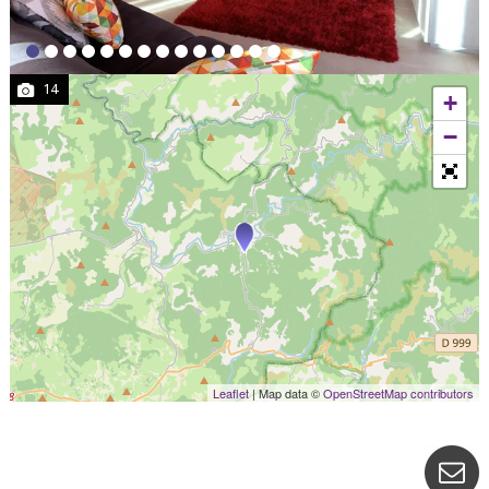
14
+
−
Leaflet
| Map data ©
OpenStreetMap contributors