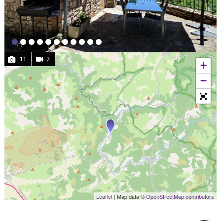
11
2
+
−
Leaflet
| Map data ©
OpenStreetMap contributors