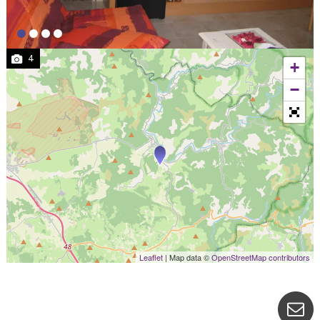
4
+
−
Leaflet
| Map data ©
OpenStreetMap contributors