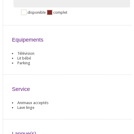
2
3
4
5
6
7
8
disponible
complet
Equipements
Télévision
Lit bébé
Parking
Service
Animaux acceptés
Lave linge
Langue(s)