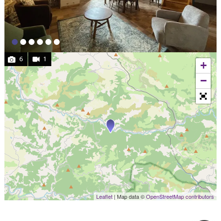
6
1
+
−
Leaflet
| Map data ©
OpenStreetMap contributors