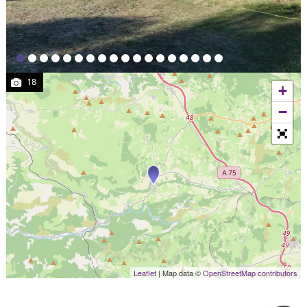
18
+
−
Leaflet
| Map data ©
OpenStreetMap contributors