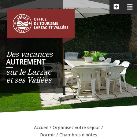
Des vacances
AUTREMENT
__
sur le Larzac
et ses Vallées
Accueil
/
Organisez votre séjour
/
Dormir
/
Chambres d'hôtes