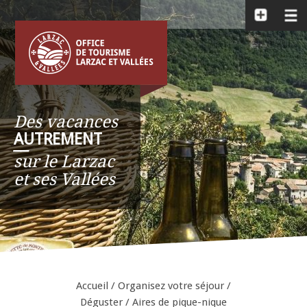
Des vacances
AUTREMENT
__
sur le Larzac
et ses Vallées
Accueil
/
Organisez votre séjour
/
Déguster
/
Aires de pique-nique