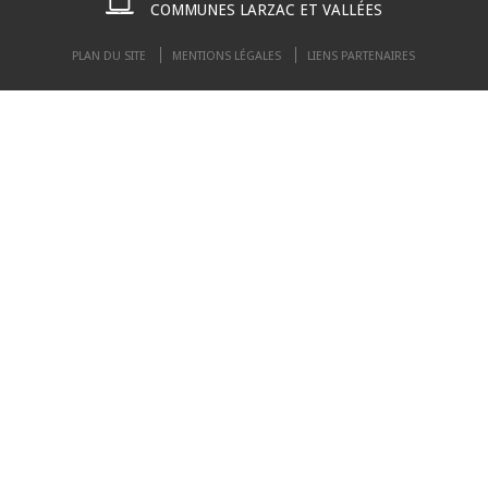
COMMUNES LARZAC ET VALLÉES
PLAN DU SITE
MENTIONS LÉGALES
LIENS PARTENAIRES