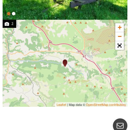
2
+
−
Leaflet
| Map data ©
OpenStreetMap contributors