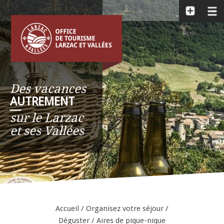
Des vacances
AUTREMENT
__
sur le Larzac
et ses Vallées
Accueil
/
Organisez votre séjour
/
Déguster
/
Aires de pique-nique