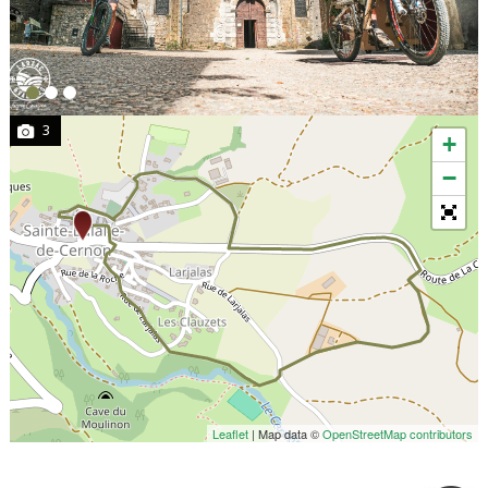
3
+
−
Leaflet
| Map data ©
OpenStreetMap contributors