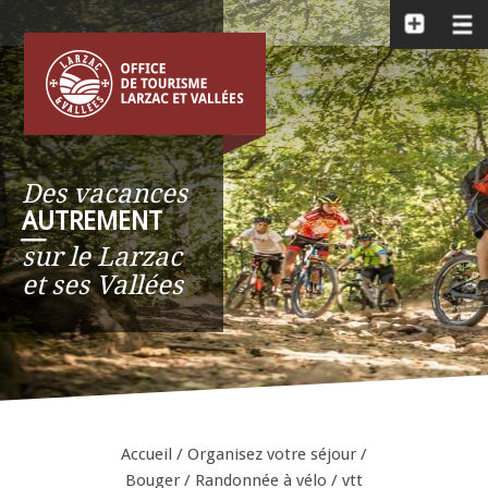
Des vacances
AUTREMENT
__
sur le Larzac
et ses Vallées
Accueil
/
Organisez votre séjour
/
Bouger
/
Randonnée à vélo / vtt