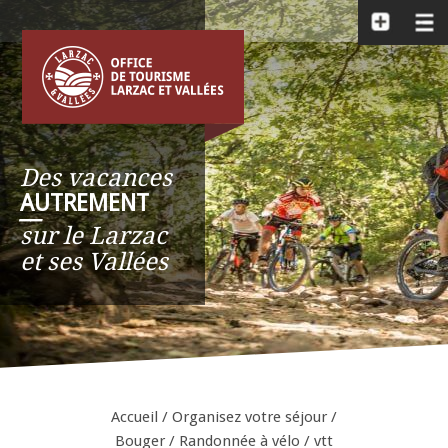
Des vacances
AUTREMENT
__
sur le Larzac
et ses Vallées
Accueil
/
Organisez votre séjour
/
Bouger
/
Randonnée à vélo / vtt