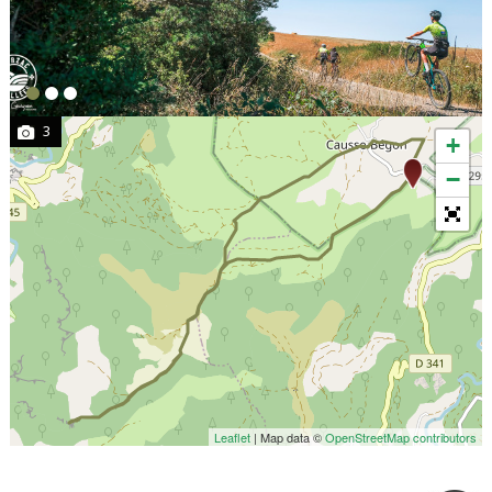
3
+
−
Leaflet
| Map data ©
OpenStreetMap contributors