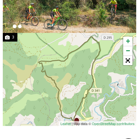
3
+
−
Leaflet
| Map data ©
OpenStreetMap contributors