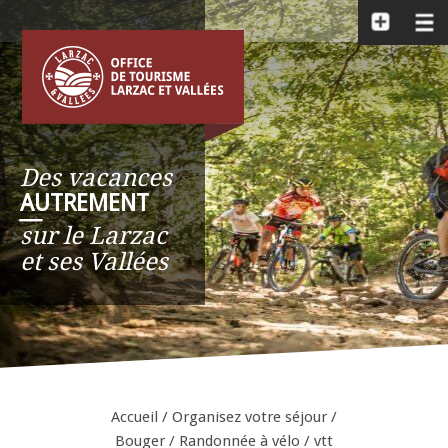
Des vacances
AUTREMENT
__
sur le Larzac
et ses Vallées
Accueil
/
Organisez votre séjour
/
Bouger
/
Randonnée à vélo / vtt