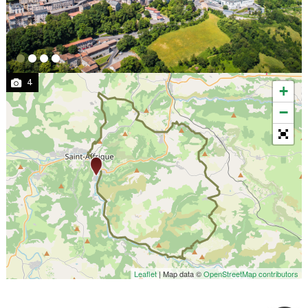
4
+
−
Leaflet
| Map data ©
OpenStreetMap contributors