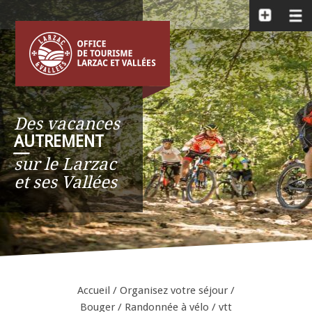
Des vacances
AUTREMENT
__
sur le Larzac
et ses Vallées
Accueil
/
Organisez votre séjour
/
Bouger
/
Randonnée à vélo / vtt