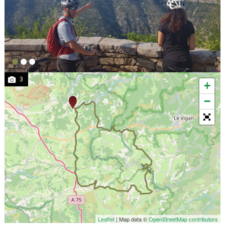
3
+
−
Leaflet
| Map data ©
OpenStreetMap contributors