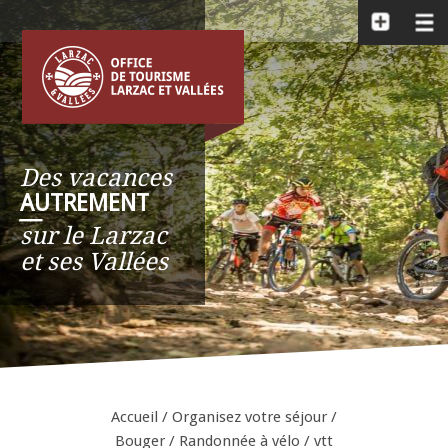
Des vacances
AUTREMENT
__
sur le Larzac
et ses Vallées
Accueil
/
Organisez votre séjour
/
Bouger
/
Randonnée à vélo / vtt