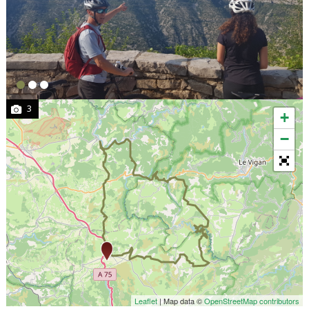
3
+
−
Leaflet
| Map data ©
OpenStreetMap contributors