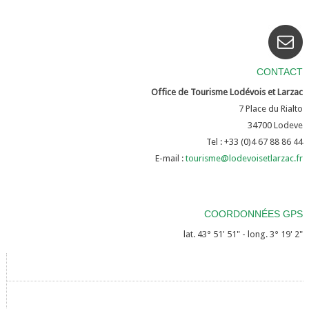
CONTACT
Office de Tourisme Lodévois et Larzac
7 Place du Rialto
34700
Lodeve
Tel : +33 (0)4 67 88 86 44
E-mail :
tourisme@lodevoisetlarzac.fr
COORDONNÉES GPS
lat. 43° 51' 51" - long. 3° 19' 2"