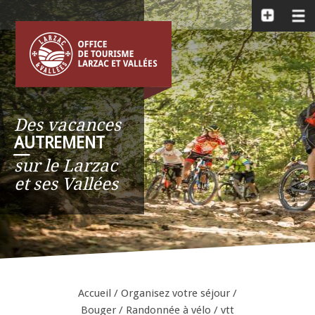
Des vacances
AUTREMENT
__
sur le Larzac
et ses Vallées
Accueil
/
Organisez votre séjour
/
Bouger
/
Randonnée à vélo / vtt