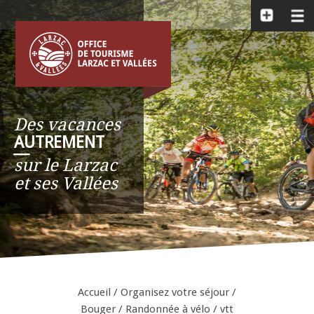
Des vacances
AUTREMENT
__
sur le Larzac
et ses Vallées
Accueil
/
Organisez votre séjour
/
Bouger
/
Randonnée à vélo / vtt