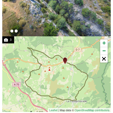
3
+
−
Leaflet
| Map data ©
OpenStreetMap contributors