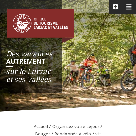
Des vacances
AUTREMENT
__
sur le Larzac
et ses Vallées
Accueil
/
Organisez votre séjour
/
Bouger
/
Randonnée à vélo / vtt