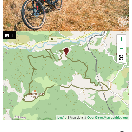
1
+
−
Leaflet
| Map data ©
OpenStreetMap contributors