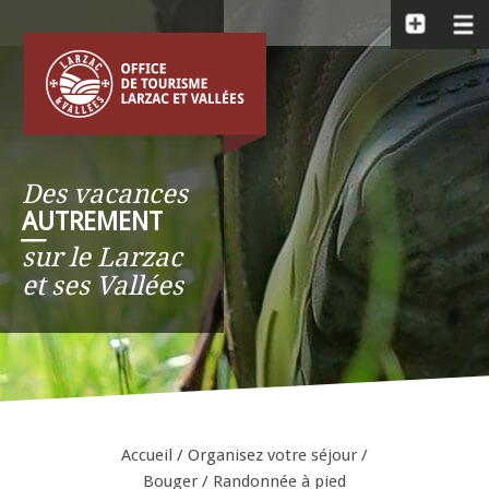
Des vacances
AUTREMENT
__
sur le Larzac
et ses Vallées
Accueil
/
Organisez votre séjour
/
Bouger
/
Randonnée à pied