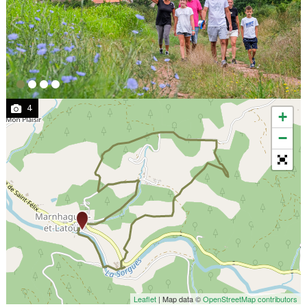
4
+
−
Leaflet
| Map data ©
OpenStreetMap contributors