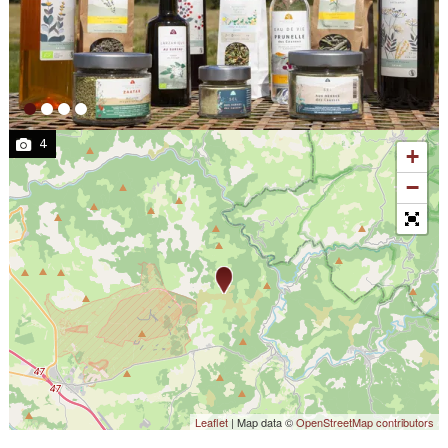
4
+
−
Leaflet
| Map data ©
OpenStreetMap contributors