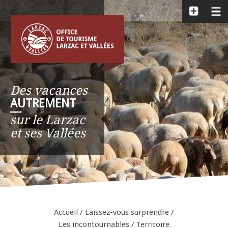
Des vacances
AUTREMENT
__
sur le Larzac
et ses Vallées
Accueil
/
Laissez-vous surprendre
/
Les incontournables
/
Territoire