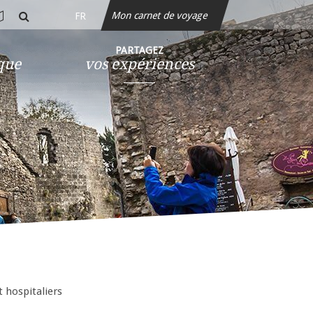
Mon carnet de voyage
FR
rte
rechercher
teractive
PARTAGEZ
ique
vos expériences
t hospitaliers