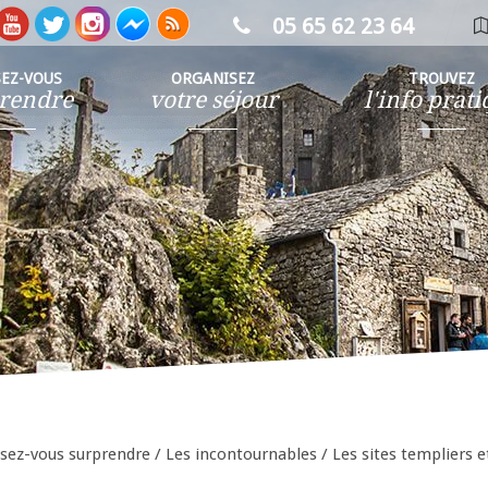
05 65 62 23 64
ca
in
SEZ-VOUS
ORGANISEZ
TROUVEZ
rendre
votre séjour
l'info prat
ssez-vous surprendre
/
Les incontournables
/
Les sites templiers e