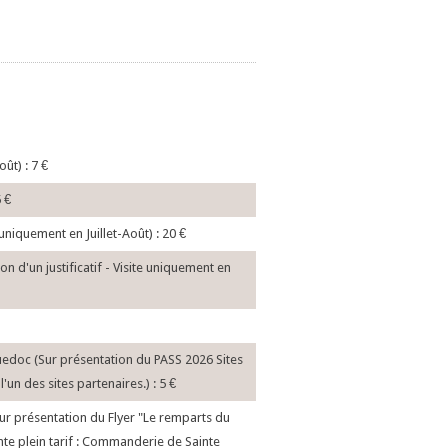
oût) : 7
€
5
€
e uniquement en Juillet-Août) : 20
€
n d'un justificatif - Visite uniquement en
guedoc (Sur présentation du PASS 2026 Sites
'un des sites partenaires.) : 5
€
(Sur présentation du Flyer "Le remparts du
ante plein tarif : Commanderie de Sainte