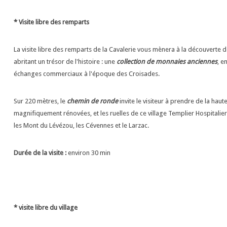
* Visite libre des remparts
La visite libre des remparts de la Cavalerie vous mènera à la découverte
abritant un trésor de l'histoire : une
collection de monnaies anciennes
, e
échanges commerciaux à l'époque des Croisades.
Sur 220 mètres, le
chemin de ronde
invite le visiteur à prendre de la haut
magnifiquement rénovées, et les ruelles de ce village Templier Hospitalie
les Mont du Lévézou, les Cévennes et le Larzac.
Durée de la visite :
environ 30 min
* visite libre du village