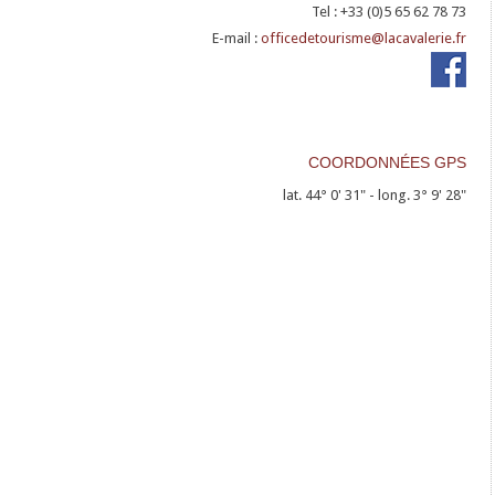
Tel : +33 (0)5 65 62 78 73
E-mail :
officedetourisme@lacavalerie.fr
remparts-
du-
Larzac-
COORDONNÉES GPS
10009201
lat. 44° 0' 31" - long. 3° 9' 28"