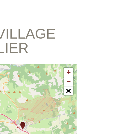
 VILLAGE
LIER
+
−