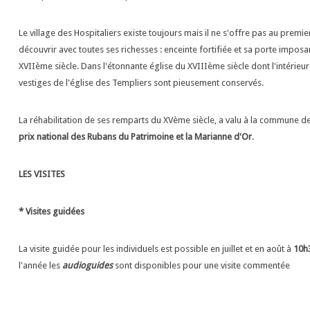
Le village des Hospitaliers existe toujours mais il ne s'offre pas au premier
découvrir avec toutes ses richesses : enceinte fortifiée et sa porte impos
XVIIème siècle. Dans l'étonnante église du XVIIIème siècle dont l'intérieu
vestiges de l'église des Templiers sont pieusement conservés.
5298189/
La réhabilitation de ses remparts du XVème siècle, a valu à la commune de
prix national des Rubans du Patrimoine et la Marianne d'Or
.
LES VISITES
* Visites guidées
La visite guidée pour les individuels est possible en juillet et en août à
10h3
l'année les
audioguides
sont disponibles pour une visite commentée