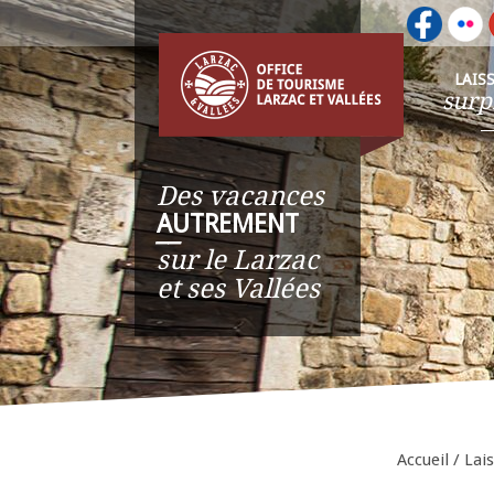
LAIS
surp
Des vacances
AUTREMENT
__
sur le Larzac
et ses Vallées
Accueil
/
Lai