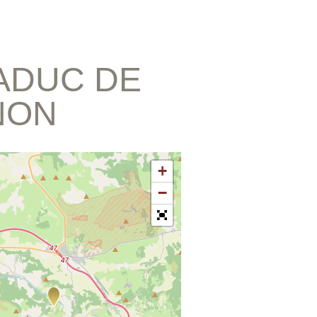
IADUC DE
NON
+
−