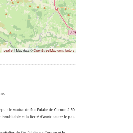
Leaflet
| Map data ©
OpenStreetMap contributors
pe.
epuis le viaduc de Ste-Eulalie de Cernon à 50
noubliable et la fierté d'avoir sauter le pas.
spitalier de Ste-Eulalie de Cernon et le