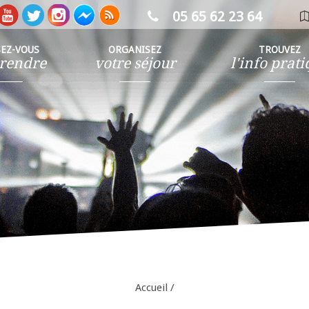
05 65 62 23 64
ca
in
SEZ-VOUS
ORGANISEZ
TROUVEZ
rendre
votre séjour
l'info prat
Accueil
/