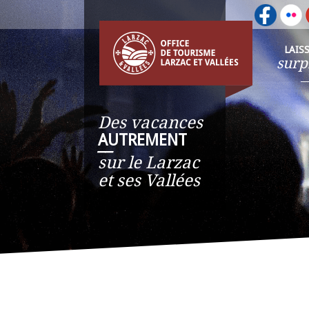
LAIS
surp
Des vacances
AUTREMENT
__
sur le Larzac
et ses Vallées