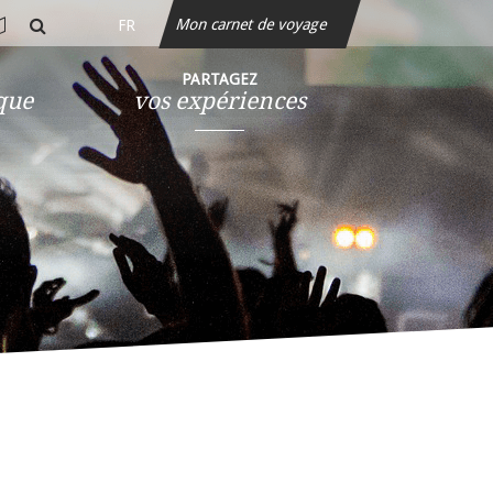
Mon carnet de voyage
FR
rte
rechercher
teractive
PARTAGEZ
ique
vos expériences